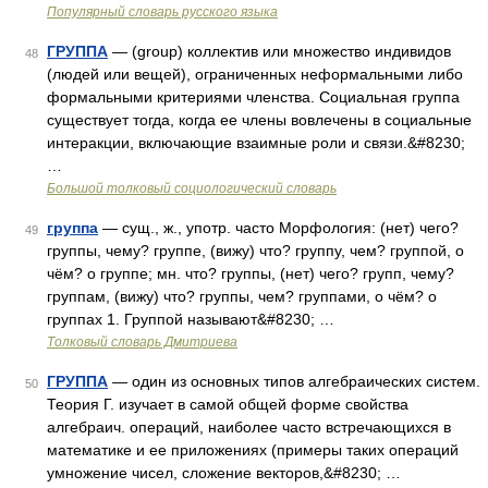
Популярный словарь русского языка
ГРУППА
— (group) коллектив или множество индивидов
48
(людей или вещей), ограниченных неформальными либо
формальными критериями членства. Социальная группа
существует тогда, когда ее члены вовлечены в социальные
интеракции, включающие взаимные роли и связи.&#8230;
…
Большой толковый социологический словарь
группа
— сущ., ж., употр. часто Морфология: (нет) чего?
49
группы, чему? группе, (вижу) что? группу, чем? группой, о
чём? о группе; мн. что? группы, (нет) чего? групп, чему?
группам, (вижу) что? группы, чем? группами, о чём? о
группах 1. Группой называют&#8230; …
Толковый словарь Дмитриева
ГРУППА
— один из основных типов алгебраических систем.
50
Теория Г. изучает в самой общей форме свойства
алгебраич. операций, наиболее часто встречающихся в
математике и ее приложениях (примеры таких операций
умножение чисел, сложение векторов,&#8230; …