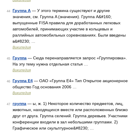
Википедия
Группа A
— У этого термина существуют и другие
44
значения, см. Группа A (значения). Группа A&#160;
выпущенные FISA правила для доработанных легковых
автомобилей, принимающих участие в кольцевых и
раллийных автомобильных соревнованиях. Были введены
в&#8230; …
Википедия
Группа
— Сюда перенаправляется запрос «Группировка».
45
На эту тему нужна отдельная статья …
Википедия
Группа Е4
— ОАО «Группа Е4» Тип Открытое акционерное
46
общество Год основания 2006 …
Википедия
группа
— ы, ж. 1) Некоторое количество предметов, лиц,
47
животных, находящихся вместе или расположенных близко
друг от друга. Группа селений. Группа деревьев. Участники
конференции входили в зал небольшими группами. 2)
Графическое или скульптурное&#8230; …