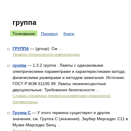
группа
Толкование
Перевод
Книги
ГРУППА
— (group). См …
41
Термины ботанической номенклатуры
группа
— 1.3.2 группа : Лампы с одинаковыми
42
электрическими параметрами и характеристиками катода,
физическими размерами и методом зажигания. Источник:
ГОСТ Р МЭК 61195 99: Лампы люминесцентные
двухцокольные. Требования безопасности …
Словарь-справочник терминов нормативно-технической
документации
Группа C
— У этого термина существуют и другие
43
значения, см. Группа C (значения). Заубер Мерседес C11 в
Музее Мерседес Бенц …